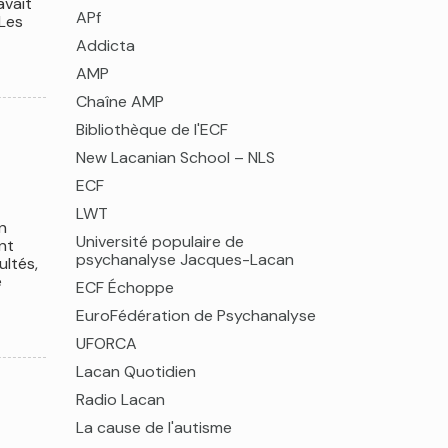
avait
APf
 Les
Addicta
AMP
Chaîne AMP
Bibliothèque de l'ECF
New Lacanian School – NLS
ECF
LWT
n
Université populaire de
nt
psychanalyse Jacques-Lacan
ultés,
e
ECF Échoppe
EuroFédération de Psychanalyse
UFORCA
Lacan Quotidien
Radio Lacan
La cause de l'autisme