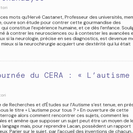
ttori
ur ces mots qu’Hervé Castanet, Professeur des universités, m
lle, ouvre son étude pour contrer cette gourmandise des
qui constitue l’expérience humaine, et ce dès l’enfance. Soul
tiné à contrer les neurosciences ou à contester les avancées e
ux si la neurologie, précise en ses diagnostics, est devenue m
ieux si la neurochirurgie acquiert une dextérité qui lui était
ournée du CERA : « L’autisme
tori
e de Recherches et d’Études sur l’Autisme s’est tenue, en pré
ous le titre « L’autisme pour tous ? » En ouverture de cette
nterroge alors comment rencontrer ces sujets, comment les
ntales et amène que supposer un sujet peut être un moyen de l
rs langage mais, pour reprendre Lacan, possèdent un rapport
eux. Parier sur le sujet, par l’accueil des inventions de chacun,