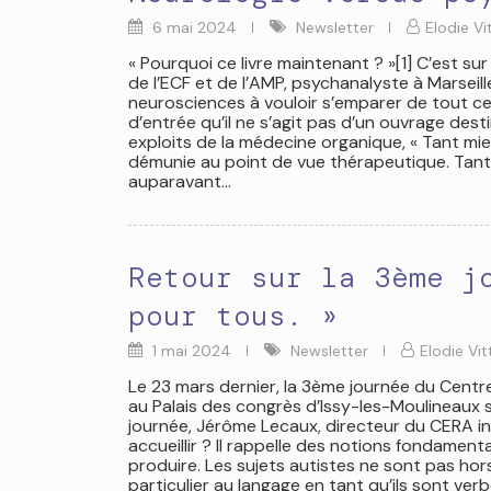
6 mai 2024
Newsletter
Elodie Vi
« Pourquoi ce livre maintenant ? »[1] C’est s
de l’ECF et de l’AMP, psychanalyste à Marsei
neurosciences à vouloir s’emparer de tout ce 
d’entrée qu’il ne s’agit pas d’un ouvrage des
exploits de la médecine organique, « Tant mie
démunie au point de vue thérapeutique. Tant m
auparavant…
Retour sur la 3ème j
pour tous. »
1 mai 2024
Newsletter
Elodie Vit
Le 23 mars dernier, la 3ème journée du Centr
au Palais des congrès d’Issy-les-Moulineaux s
journée, Jérôme Lecaux, directeur du CERA i
accueillir ? Il rappelle des notions fondame
produire. Les sujets autistes ne sont pas ho
particulier au langage en tant qu’ils sont verb