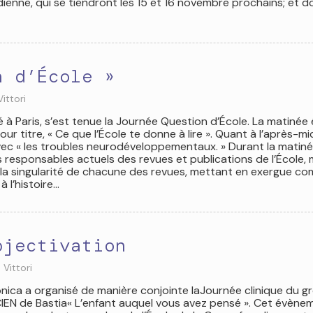
enne, qui se tiendront les 15 et 16 novembre prochains; et do
n d’École »
Vittori
té à Paris, s’est tenue la Journée Question d’École. La matinée 
 titre, « Ce que l’École te donne à lire ». Quant à l’après-midi,
vec « les troubles neurodéveloppementaux. » Durant la matiné
 responsables actuels des revues et publications de l’École, 
r la singularité de chacune des revues, mettant en exergue c
à l’histoire…
bjectivation
 Vittori
nica a organisé de manière conjointe laJournée clinique du g
 CIEN de Bastia« L’enfant auquel vous avez pensé ». Cet évène