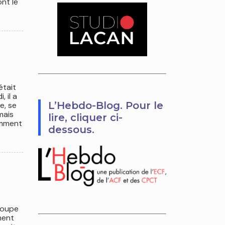
nt le
était
 il a
L’Hebdo-Blog. Pour le
e, se
mais
lire, cliquer ci-
omment
dessous.
roupe
ment