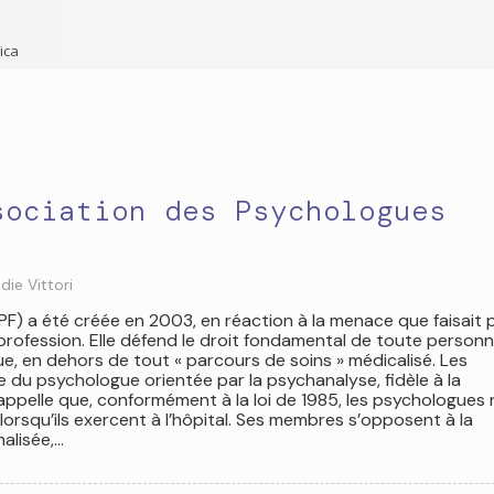
ica
sociation des Psychologues
die Vittori
F) a été créée en 2003, en réaction à la menace que faisait 
rofession. Elle défend le droit fondamental de toute person
e, en dehors de tout « parcours de soins » médicalisé. Les
 du psychologue orientée par la psychanalyse, fidèle à la
rappelle que, conformément à la loi de 1985, les psychologues 
orsqu’ils exercent à l’hôpital. Ses membres s’opposent à la
alisée,…