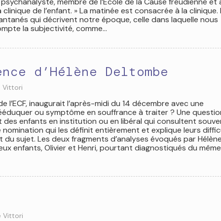
, psychanalyste, membre de l’École de la Cause freudienne et 
 clinique de l’enfant. » La matinée est consacrée à la clinique.
antanés qui décrivent notre époque, celle dans laquelle nous
mpte la subjectivité, comme…
ence d’Hélène Deltombe
 Vittori
 l’ECF, inaugurait l’après-midi du 14 décembre avec une
 rééduquer ou symptôme en souffrance à traiter ? Une questio
t des enfants en institution ou en libéral qui consultent souve
nomination qui les définit entièrement et explique leurs diffic
part du sujet. Les deux fragments d’analyses évoqués par Hélèn
eux enfants, Olivier et Henri, pourtant diagnostiqués du même
 Vittori