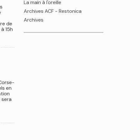
La main à l'oreille
es
Archives ACF - Restonica
e
Archives
dre de
 à 15h
 Corse-
ls en
ation
e sera