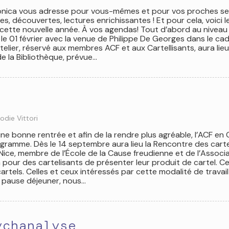
onica vous adresse pour vous-mêmes et pour vos proches s
res, découvertes, lectures enrichissantes ! Et pour cela, voici l
ette nouvelle année. À vos agendas! Tout d’abord au niveau
 le 01 février avec la venue de Philippe De Georges dans le ca
atelier, réservé aux membres ACF et aux Cartellisants, aura lieu
e la Bibliothèque, prévue…
lodie Vittori
ne bonne rentrée et afin de la rendre plus agréable, l’ACF en
gramme. Dès le 14 septembre aura lieu la Rencontre des carte
Nice, membre de l’École de la Cause freudienne et de l’Associ
pour des cartelisants de présenter leur produit de cartel. C
tels. Celles et ceux intéressés par cette modalité de travail
ne pause déjeuner, nous…
ychanalyse