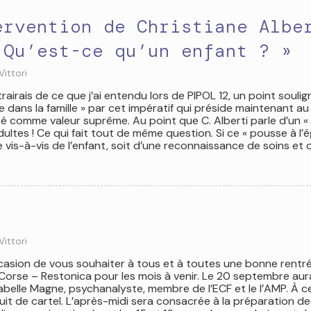
ervention de Christiane Albe
 Qu’est-ce qu’un enfant ? »
Vittori
xtrairais de ce que j’ai entendu lors de PIPOL 12, un point souli
se dans la famille » par cet impératif qui préside maintenant au
té comme valeur suprême. Au point que C. Alberti parle d’un «
dultes ! Ce qui fait tout de même question. Si ce « pousse à l’é
le vis-à-vis de l’enfant, soit d’une reconnaissance de soins et 
Vittori
casion de vous souhaiter à tous et à toutes une bonne rentré
orse – Restonica pour les mois à venir. Le 20 septembre aura
sabelle Magne, psychanalyste, membre de l’ECF et le l’AMP. À c
it de cartel. L’après-midi sera consacrée à la préparation de