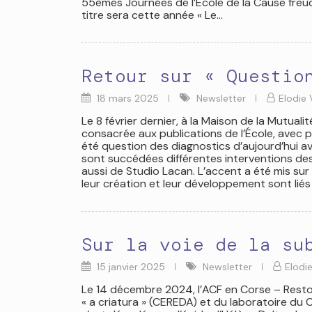
55èmes Journées de l’Ecole de la Cause freudi
titre sera cette année « Le…
Retour sur « Questio
18 mars 2025
Newsletter
Elodie 
Le 8 février dernier, à la Maison de la Mutuali
consacrée aux publications de l’École, avec pour
été question des diagnostics d’aujourd’hui a
sont succédées différentes interventions des
aussi de Studio Lacan. L’accent a été mis su
leur création et leur développement sont liés 
Sur la voie de la su
15 janvier 2025
Newsletter
Elodie
Le 14 décembre 2024, l’ACF en Corse – Resto
« a criatura » (CEREDA) et du laboratoire du