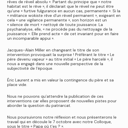
rêves de réveil absolu ». Partant du principe que « notre
habitat est le rêve », il déclarait que le réveil ne peut être
qu’une « furtive fulgurance en aucun cas, permanente ». Si la
« militance wokiste rêve d’un réveil permanent », exigeant en
cela « une vigilance permanente », son horizon est un
« silence de mort » nettoyé de toute jouissance. La
psychanalyse, elle, « ne procède pas du nettoyage de la
jouissance ». Elle prend acte « de cet invariant pour en faire
un incomparable appui ».
Jacques-Alain Miller en changeant le titre de son
intervention provoquait la surprise ! Préférant le titre « Le
père devenu vapeur » au titre initial « Le père harcelé », il
nous a engagé dans une nouvelle perspective de la
subjectivité de l’époque.
Éric Laurent a mis en valeur la contingence du père et sa
place vide.
Nous ne pouvons qu’attendre la publication de ces
interventions car elles proposent de nouvelles pistes pour
aborder la question du patriarcat.
Nous poursuivrons notre réflexion et nous présenterons le
travail qui en découle le 7 octobre avec notre Colloque,
sous le titre « Papa où t’es ? ».