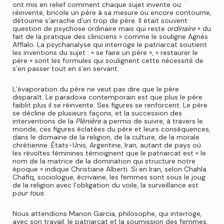
ont mis en relief comment chaque sujet invente ou
réinvente, bricole un père à sa mesure ou encore contourne,
détourne s’arrache d’un trop de père. Il était souvent
question de psychose ordinaire mais qui reste
ordinaire
« du
fait de la pratique des cliniciens » comme le souligne Agnès
Afflalo. La psychanalyse qui interroge le patriarcat soutient
les inventions du sujet : « se faire un père », « restaurer le
père » sont les formules qui soulignent cette nécessité de
s’en passer tout en s’en servant.
L’évaporation du père ne veut pas dire que le père
disparaît. Le paradoxe contemporain est que plus le père
faiblit plus il se réinvente. Ses figures se renforcent. Le père
se décline de plusieurs façons, et la succession des
interventions de la
Plénière
a permis de suivre, à travers le
monde, ces figures éclatées du père et leurs conséquences,
dans le domaine de la religion, de la culture, de la morale
chrétienne. États-Unis, Argentine, Iran, autant de pays où
les révoltes féminines témoignent que le patriarcat est « le
nom de la matrice de la domination qui structure notre
époque » indique Christiane Alberti. Si en Iran, selon Chahla
Chafiq, sociologue, écrivaine, les femmes sont sous le joug
de la religion avec l’obligation du voile, la surveillance est
p
our tous
.
Nous attendions Manon Garcia, philosophe, qui interroge,
avec son travail, le patriarcat et la soumission des femmes,