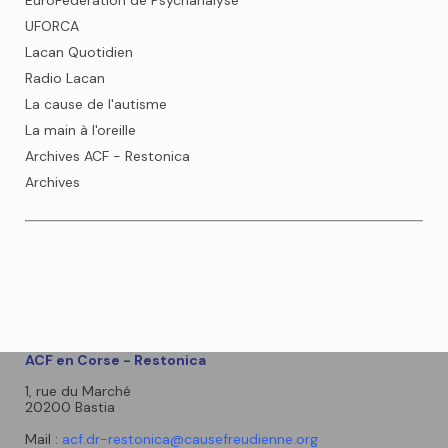
EuroFédération de Psychanalyse
UFORCA
Lacan Quotidien
Radio Lacan
La cause de l'autisme
La main à l'oreille
Archives ACF - Restonica
Archives
ACF en Corse - Restonica
1, rue du Marché
20200 Bastia
Mail :
acf.dr-restonica@causefreudienne.org