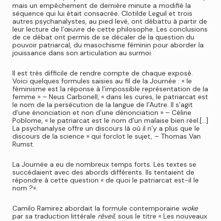
mais un empêchement de dernière minute a modifié la
séquence qui lui était consacrée. Clotilde Leguil et trois
autres psychanalystes, au pied levé, ont débattu à partir de
leur lecture de l’œuvre de cette philosophe. Les conclusions
de ce débat ont permis de se décaler de la question du
pouvoir patriarcal, du masochisme féminin pour aborder la
jouissance dans son articulation au surmoi.
Il est très difficile de rendre compte de chaque exposé.
Voici quelques formules saisies au fil de la Journée : « le
féminisme est la réponse à l’impossible représentation de la
femme » – Neus Carbonell, « dans les cures, le patriarcat est
le nom de la persécution de la langue de l’Autre. Il s’agit
d’une énonciation et non d’une dénonciation » – Céline
Poblome, « le patriarcat est le nom d’un malaise bien réel.[…]
La psychanalyse offre un discours là où il n’y a plus que le
discours de la science » qui forclot le sujet, – Thomas Van
Rumst.
La Journée a eu de nombreux temps forts. Les textes se
succédaient avec des abords différents. Ils tentaient de
répondre à cette question « de quoi le patriarcat est-il le
nom ?».
Camilo Ramirez abordait la formule contemporaine
woke
par sa traduction littérale
réveil,
sous le titre « Les nouveaux