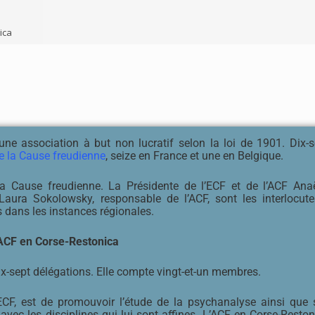
ica
une association à but non lucratif selon la loi de 1901. Dix-s
e la Cause freudienne
, seize en France et une en Belgique.
 la Cause freudienne. La Présidente de l’ECF et de l’ACF Anaë
Laura Sokolowsky, responsable de l’ACF, sont les interlocute
 dans les instances régionales.
ACF en Corse-Restonica
ix-sept délégations. Elle compte vingt-et-un membres.
l’ECF, est de promouvoir l’étude de la psychanalyse ainsi que 
avec les disciplines qui lui sont affines. L’ACF en Corse-Reston