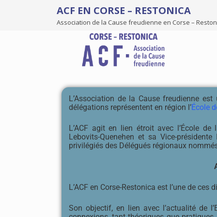
ACF EN CORSE – RESTONICA
Association de la Cause freudienne en Corse – Reston
L’Association de la Cause freudienne est 
délégations représentent en région l’
École d
L’ACF agit en lien étroit avec l’École de
Lebovits-Quenehen et sa Vice-présidente 
privilégiés des Délégués régionaux nommés
L’ACF en Corse-Restonica est l’une de ces d
Son objectif, en lien avec l’actualité de 
connexions, tant théoriques que pratiques, 