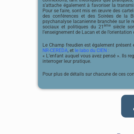
s’attache également à favoriser la transmis
Pour se faire, sont mis en œuvre des cartel
des conférences et des Soirées de la Bib
psychanalyse lacanienne branchée sur le rée
ème
sociaux et politiques du 21
siècle son
l’enseignement de Lacan et de l’orientation 
Le Champ freudien est également présent
NR-CEREDA
, et
le labo du CIEN :
« L’enfant auquel vous avez pensé ». Ils reg
interroger leur pratique.
Pour plus de détails sur chacune de ces co