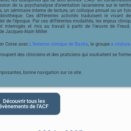
sion de la psychanalyse d’orientation lacanienne sur le territoi
s, un séminaire interne de lecture, un colloque annuel ou un for
liothèque. Ces différentes activités traduisent le vivant de
l de l’époque. Par ces différentes modalités, les enjeux cliniqu
t interrogés et mis au travail à partir de l’œuvre de Freud,
de Jacques-Alain Miller.
 en Corse avec
L’Antenne clinique de Bastia
, le groupe
a
criatura
roupent des cliniciens et des praticiens qui souhaitent se forme
mposantes, bonne navigation sur ce site.
Découvrir tous les
évènements de l'ACF