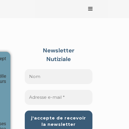
Newsletter
Nutiziale
ept
lle
urs
ses
ica