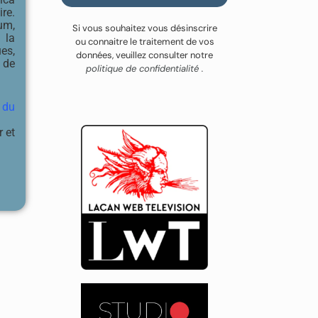
re.
um,
Si vous souhaitez vous désinscrire
 la
ou connaitre le traitement de vos
es,
données, veuillez consulter notre
 de
politique de confidentialité .
 du
r et