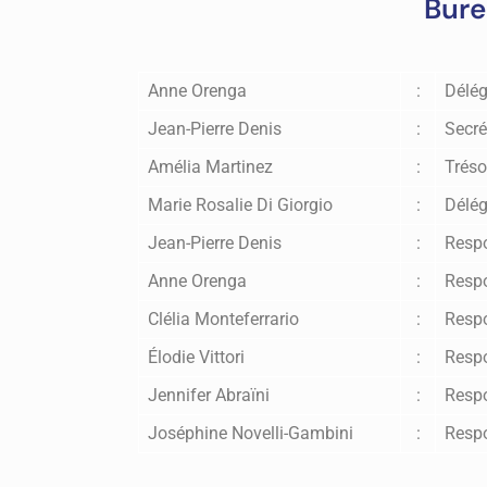
Bur
Anne Orenga
:
Délég
Jean-Pierre Denis
:
Secré
Amélia Martinez
:
Tréso
Marie Rosalie Di Giorgio
:
Délég
Jean-Pierre Denis
:
Respo
Anne Orenga
:
Respo
Clélia Monteferrario
:
Respo
Élodie Vittori
:
Respo
Jennifer Abraïni
:
Respo
Joséphine Novelli-Gambini
:
Respo