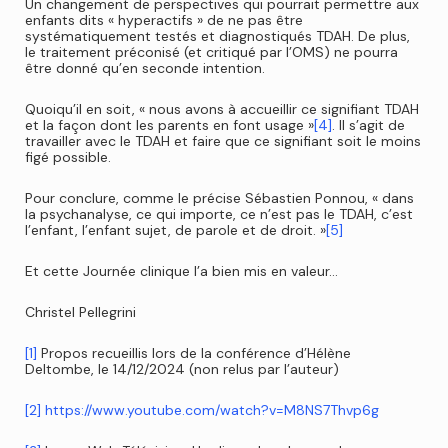
Un changement de perspectives qui pourrait permettre aux
enfants dits « hyperactifs » de ne pas être
systématiquement testés et diagnostiqués TDAH. De plus,
le traitement préconisé (et critiqué par l’OMS) ne pourra
être donné qu’en seconde intention.
Quoiqu’il en soit, « nous avons à accueillir ce signifiant TDAH
et la façon dont les parents en font usage »
[4]
. Il s’agit de
travailler avec le TDAH et faire que ce signifiant soit le moins
figé possible.
Pour conclure, comme le précise Sébastien Ponnou, « dans
la psychanalyse, ce qui importe, ce n’est pas le TDAH, c’est
l’enfant, l’enfant sujet, de parole et de droit. »
[5]
Et cette Journée clinique l’a bien mis en valeur…
Christel Pellegrini
[1]
Propos recueillis lors de la conférence d’Hélène
Deltombe, le 14/12/2024 (non relus par l’auteur)
[2]
https://www.youtube.com/watch?v=M8NS7Thvp6g