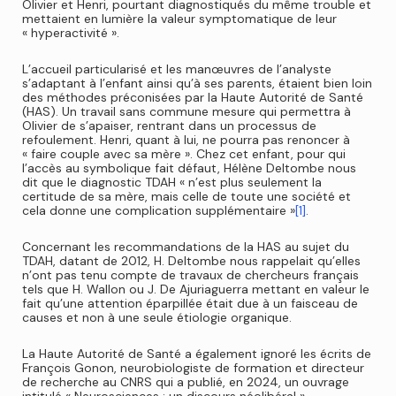
Olivier et Henri, pourtant diagnostiqués du même trouble et
mettaient en lumière la valeur symptomatique de leur
« hyperactivité ».
L’accueil particularisé et les manœuvres de l’analyste
s’adaptant à l’enfant ainsi qu’à ses parents, étaient bien loin
des méthodes préconisées par la Haute Autorité de Santé
(HAS). Un travail sans commune mesure qui permettra à
Olivier de s’apaiser, rentrant dans un processus de
refoulement. Henri, quant à lui, ne pourra pas renoncer à
« faire couple avec sa mère ». Chez cet enfant, pour qui
l’accès au symbolique fait défaut, Hélène Deltombe nous
dit que le diagnostic TDAH « n’est plus seulement la
certitude de sa mère, mais celle de toute une société et
cela donne une complication supplémentaire »
[1]
.
Concernant les recommandations de la HAS au sujet du
TDAH, datant de 2012, H. Deltombe nous rappelait qu’elles
n’ont pas tenu compte de travaux de chercheurs français
tels que H. Wallon ou J. De Ajuriaguerra mettant en valeur le
fait qu’une attention éparpillée était due à un faisceau de
causes et non à une seule étiologie organique.
La Haute Autorité de Santé a également ignoré les écrits de
François Gonon, neurobiologiste de formation et directeur
de recherche au CNRS qui a publié, en 2024, un ouvrage