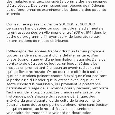
des malades mentaux considérés comme des vies indignes
d’être vécues. Des commissions composées de médecins
et de fonctionnaires examinèrent les dossiers des patients
internés.
L’on estime à présent qu’entre 200.000 et 300.000
personnes handicapées ou souffrant de maladie mentale
furent assassinées en Allemagne entre 1939 et 1941 dans le
cadre du programme T4 ayant servi de laboratoire aux
exterminations de masse ultérieures.
L’Allemagne des années trente offrait un terrain propice à
toutes les dérives, arguant d’une défaite militaire, d’un
chaos économique et d’une humiliation nationale. Dans ce
contexte de détresse collective, un leader séduisit les
masses en promettant à chacun un avenir radieux ainsi
qu’une fierté retrouvée. Or, ce qui reste difficile à saisir, et
que les historiens peinent encore à expliquer n’est pas tant
la pathologie du leader que la vitesse avec laquelle une
secte d’individus marginaux, qui prônaient la préférence
nationale et l’usage de la violence pour y parvenir, remporta
l’adhésion de la population. Les grandes interprétations
historiques, qu’il s’agisse du fascisme générique, des
intérêts du grand capital ou du culte de la personnalité,
éclairent sans doute une partie du phénomène sans épuiser
ce qui en constitue le nœud, à savoir la soumission
volontaire des masses à la volonté de destruction.