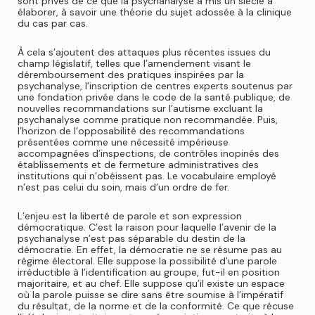
sont privés de ce que la psychanalyse a mis un siècle à
élaborer, à savoir une théorie du sujet adossée à la clinique
du cas par cas.
À cela s’ajoutent des attaques plus récentes issues du
champ législatif, telles que l’amendement visant le
déremboursement des pratiques inspirées par la
psychanalyse, l’inscription de centres experts soutenus par
une fondation privée dans le code de la santé publique, de
nouvelles recommandations sur l’autisme excluant la
psychanalyse comme pratique non recommandée. Puis,
l’horizon de l’opposabilité des recommandations
présentées comme une nécessité impérieuse
accompagnées d’inspections, de contrôles inopinés des
établissements et de fermeture administratives des
institutions qui n’obéissent pas. Le vocabulaire employé
n’est pas celui du soin, mais d’un ordre de fer.
L’enjeu est la liberté de parole et son expression
démocratique. C’est la raison pour laquelle l’avenir de la
psychanalyse n’est pas séparable du destin de la
démocratie. En effet, la démocratie ne se résume pas au
régime électoral. Elle suppose la possibilité d’une parole
irréductible à l’identification au groupe, fut-il en position
majoritaire, et au chef. Elle suppose qu’il existe un espace
où la parole puisse se dire sans être soumise à l’impératif
du résultat, de la norme et de la conformité. Ce que récuse