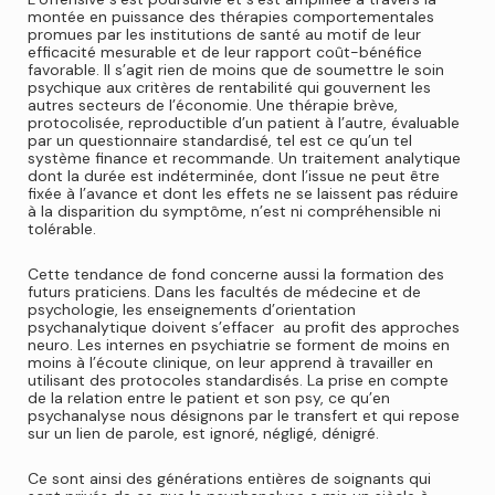
montée en puissance des thérapies comportementales
promues par les institutions de santé au motif de leur
efficacité mesurable et de leur rapport coût-bénéfice
favorable. Il s’agit rien de moins que de soumettre le soin
psychique aux critères de rentabilité qui gouvernent les
autres secteurs de l’économie. Une thérapie brève,
protocolisée, reproductible d’un patient à l’autre, évaluable
par un questionnaire standardisé, tel est ce qu’un tel
système finance et recommande. Un traitement analytique
dont la durée est indéterminée, dont l’issue ne peut être
fixée à l’avance et dont les effets ne se laissent pas réduire
à la disparition du symptôme, n’est ni compréhensible ni
tolérable.
Cette tendance de fond concerne aussi la formation des
futurs praticiens. Dans les facultés de médecine et de
psychologie, les enseignements d’orientation
psychanalytique doivent s’effacer au profit des approches
neuro
. Les internes en psychiatrie se forment de moins en
moins à l’écoute clinique, on leur apprend à travailler en
utilisant des protocoles standardisés. La prise en compte
de la relation entre le patient et son psy, ce qu’en
psychanalyse nous désignons par le transfert et qui repose
sur un lien de parole, est ignoré, négligé, dénigré.
Ce sont ainsi des générations entières de soignants qui