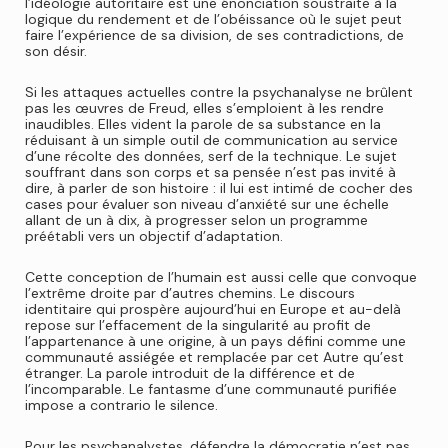
l’idéologie autoritaire est une énonciation soustraite à la
logique du rendement et de l’obéissance où le sujet peut
faire l’expérience de sa division, de ses contradictions, de
son désir.
Si les attaques actuelles contre la psychanalyse ne brûlent
pas les œuvres de Freud, elles s’emploient à les rendre
inaudibles. Elles vident la parole de sa substance en la
réduisant à un simple outil de communication au service
d’une récolte des données, serf de la technique. Le sujet
souffrant dans son corps et sa pensée n’est pas invité à
dire, à parler de son histoire : il lui est intimé de cocher des
cases pour évaluer son niveau d’anxiété sur une échelle
allant de un à dix, à progresser selon un programme
préétabli vers un objectif d’adaptation.
Cette conception de l’humain est aussi celle que convoque
l’extrême droite par d’autres chemins. Le discours
identitaire qui prospère aujourd’hui en Europe et au-delà
repose sur l’effacement de la singularité au profit de
l’appartenance à une origine, à un pays défini comme une
communauté assiégée et remplacée par cet Autre qu’est
étranger. La parole introduit de la différence et de
l’incomparable. Le fantasme d’une communauté purifiée
impose
a contrario
le silence.
Pour les psychanalystes, défendre la démocratie n’est pas