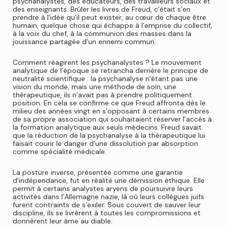
psychanalystes, des éducateurs, des travailleurs sociaux et
des enseignants. Brûler les livres de Freud, c’était s’en
prendre à l’idée qu’il peut exister, au cœur de chaque être
humain, quelque chose qui échappe à l’emprise du collectif,
à la voix du chef, à la communion des masses dans la
jouissance partagée d’un ennemi commun.
Comment réagirent les psychanalystes ? Le mouvement
analytique de l’époque se retrancha derrière le principe de
neutralité scientifique : la psychanalyse n’étant pas une
vision du monde, mais une méthode de soin, une
thérapeutique, ils n’avait pas à prendre politiquement
position. En cela se confirme ce que Freud affronta dès le
milieu des années vingt en s’opposant à certains membres
de sa propre association qui souhaitaient réserver l’accès à
la formation analytique aux seuls médecins. Freud savait
que la réduction de la psychanalyse à la thérapeutique lui
faisait courir le danger d’une dissolution par absorption
comme spécialité médicale.
La posture inverse, présentée comme une garantie
d’indépendance, fut en réalité une démission éthique. Elle
permit à certains analystes aryens de poursuivre leurs
activités dans l’Allemagne nazie, là où leurs collègues juifs
furent contraints de s’exiler. Sous couvert de sauver leur
discipline, ils se livrèrent à toutes les compromissions et
donnèrent leur âme au diable.