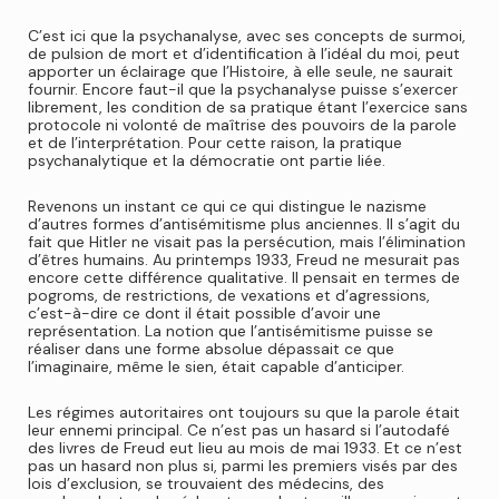
C’est ici que la psychanalyse, avec ses concepts de surmoi,
de pulsion de mort et d’identification à l’idéal du moi, peut
apporter un éclairage que l’Histoire, à elle seule, ne saurait
fournir. Encore faut-il que la psychanalyse puisse s’exercer
librement, les condition de sa pratique étant l’exercice sans
protocole ni volonté de maîtrise des pouvoirs de la parole
et de l’interprétation. Pour cette raison, la pratique
psychanalytique et la démocratie ont partie liée.
Revenons un instant ce qui ce qui distingue le nazisme
d’autres formes d’antisémitisme plus anciennes. Il s’agit du
fait que Hitler ne visait pas la persécution, mais l’élimination
d’êtres humains. Au printemps 1933, Freud ne mesurait pas
encore cette différence qualitative. Il pensait en termes de
pogroms, de restrictions, de vexations et d’agressions,
c’est-à-dire ce dont il était possible d’avoir une
représentation. La notion que l’antisémitisme puisse se
réaliser dans une forme absolue dépassait ce que
l’imaginaire, même le sien, était capable d’anticiper.
Les régimes autoritaires ont toujours su que la parole était
leur ennemi principal. Ce n’est pas un hasard si l’autodafé
des livres de Freud eut lieu au mois de mai 1933. Et ce n’est
pas un hasard non plus si, parmi les premiers visés par des
lois d’exclusion, se trouvaient des médecins, des