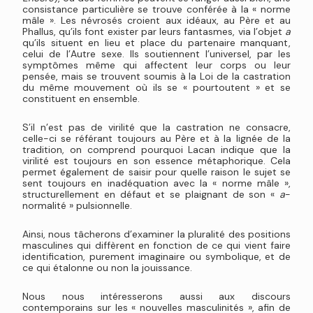
consistance particulière se trouve conférée à la « norme
mâle ». Les névrosés croient aux idéaux, au Père et au
Phallus, qu’ils font exister par leurs fantasmes, via l’objet
a
qu’ils situent en lieu et place du partenaire manquant,
celui de l’Autre sexe. Ils soutiennent l’universel, par les
symptômes même qui affectent leur corps ou leur
pensée, mais se trouvent soumis à la Loi de la castration
du même mouvement où ils se « pourtoutent » et se
constituent en ensemble.
S’il n’est pas de virilité que la castration ne consacre,
celle-ci se référant toujours au Père et à la lignée de la
tradition, on comprend pourquoi Lacan indique que la
virilité est toujours en son essence métaphorique. Cela
permet également de saisir pour quelle raison le sujet se
sent toujours en inadéquation avec la « norme mâle »,
structurellement en défaut et se plaignant de son «
a
-
normalité » pulsionnelle.
Ainsi, nous tâcherons d’examiner la pluralité des positions
masculines qui diffèrent en fonction de ce qui vient faire
identification, purement imaginaire ou symbolique, et de
ce qui étalonne ou non la jouissance.
Nous nous intéresserons aussi aux discours
contemporains sur les « nouvelles masculinités », afin de