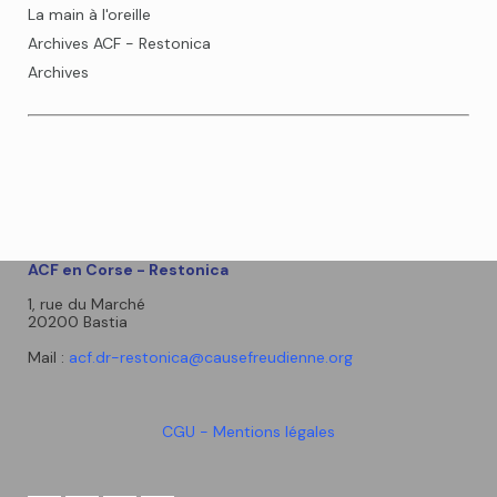
La main à l'oreille
Archives ACF - Restonica
Archives
ACF en Corse - Restonica
1, rue du Marché
20200 Bastia
Mail :
acf.dr-restonica@causefreudienne.org
CGU - Mentions légales