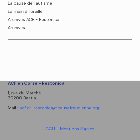
La cause de l'autisme
La main à l'oreille
Archives ACF - Restonica
Archives
ACF en Corse - Restonica
1, rue du Marché
20200 Bastia
Mail :
acf.dr-restonica@causefreudienne.org
CGU - Mentions légales