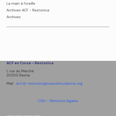
La main à l'oreille
Archives ACF - Restonica
Archives
ACF en Corse - Restonica
1, rue du Marché
20200 Bastia
Mail :
acf.dr-restonica@causefreudienne.org
CGU - Mentions légales