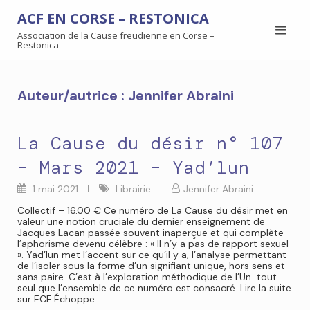
ACF EN CORSE – RESTONICA
Association de la Cause freudienne en Corse –
Restonica
Auteur/autrice :
Jennifer Abraini
La Cause du désir n° 107
– Mars 2021 – Yad’lun
1 mai 2021
Librairie
Jennifer Abraini
Collectif – 16.00 € Ce numéro de La Cause du désir met en
valeur une notion cruciale du dernier enseignement de
Jacques Lacan passée souvent inaperçue et qui complète
l’aphorisme devenu célèbre : « Il n’y a pas de rapport sexuel
». Yad’lun met l’accent sur ce qu’il y a, l’analyse permettant
de l’isoler sous la forme d’un signifiant unique, hors sens et
sans paire. C’est à l’exploration méthodique de l’Un-tout-
seul que l’ensemble de ce numéro est consacré. Lire la suite
sur ECF Échoppe