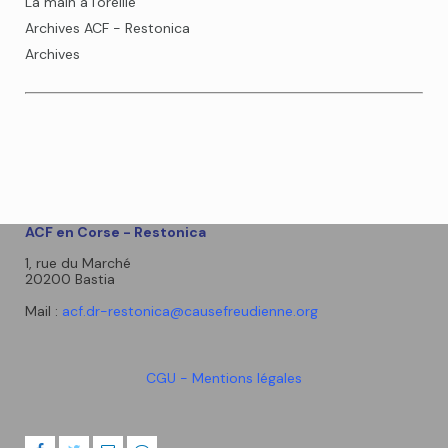
La main à l'oreille
Archives ACF - Restonica
Archives
ACF en Corse - Restonica
1, rue du Marché
20200 Bastia
Mail :
acf.dr-restonica@causefreudienne.org
CGU - Mentions légales