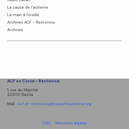
La cause de l'autisme
La main à l'oreille
Archives ACF - Restonica
Archives
ACF en Corse - Restonica
1, rue du Marché
20200 Bastia
Mail :
acf.dr-restonica@causefreudienne.org
CGU - Mentions légales