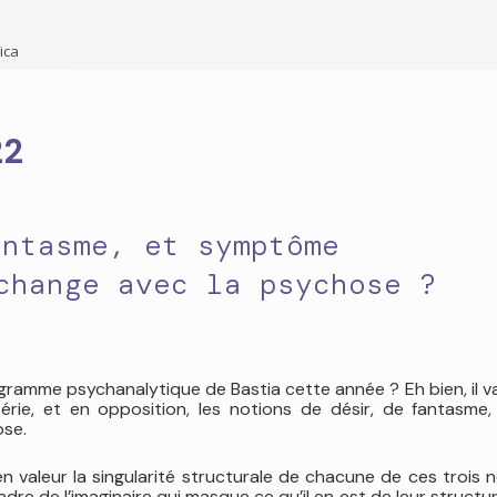
ica
22
antasme, et symptôme
change avec la psychose ?
gramme psychanalytique de Bastia cette année ? Eh bien, il va
rie, et en opposition, les notions de désir, de fantasme,
ose.
valeur la singularité structurale de chacune de ces trois 
re de l’imaginaire qui masque ce qu’il en est de leur structur