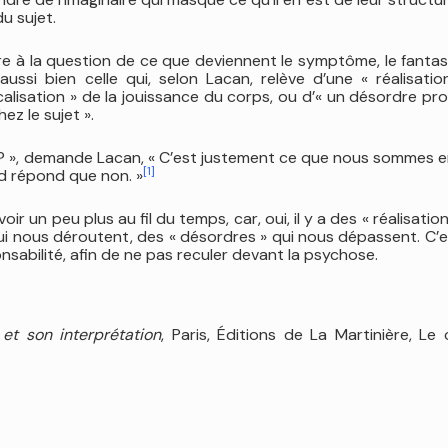
du sujet.
re à la question de ce que deviennent le symptôme, le fanta
aussi bien celle qui, selon Lacan, relève d’une « réalisati
ocalisation » de la jouissance du corps, ou d’« un désordre p
ez le sujet ».
ait ? », demande Lacan, « C’est justement ce que nous sommes e
[1]
ud répond que non. »
ir un peu plus au fil du temps, car, oui, il y a des « réalisation
 qui nous déroutent, des « désordres » qui nous dépassent. C’
sabilité, afin de ne pas reculer devant la psychose.
 et son interprétation
, Paris, Éditions de La Martinière, L